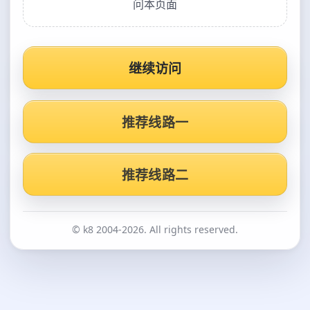
问本页面
继续访问
推荐线路一
推荐线路二
© k8 2004-2026. All rights reserved.