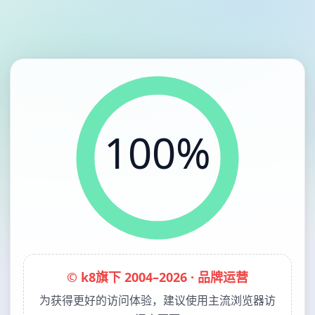
100%
© k8旗下 2004–2026 · 品牌运营
为获得更好的访问体验，建议使用主流浏览器访